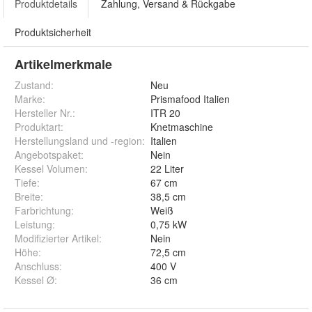
Produktdetails
Zahlung, Versand & Rückgabe
Produktsicherheit
Artikelmerkmale
Zustand:
Neu
Marke:
Prismafood Italien
Hersteller Nr.:
ITR 20
Produktart
:
Knetmaschine
Herstellungsland und -region
:
Italien
Angebotspaket
:
Nein
Kessel Volumen
:
22 Liter
Tiefe
:
67 cm
Breite
:
38,5 cm
Farbrichtung
:
Weiß
Leistung
:
0,75 kW
Modifizierter Artikel
:
Nein
Höhe
:
72,5 cm
Anschluss
:
400 V
Kessel Ø
:
36 cm