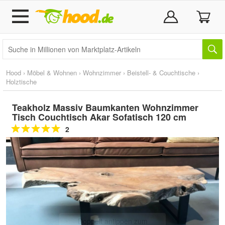
Hood
›
Möbel & Wohnen
›
Wohnzimmer
›
Beistell- & Couchtische
›
Holztische
Teakholz Massiv Baumkanten Wohnzimmer
Tisch Couchtisch Akar Sofatisch 120 cm
2
Doppelt antippen zum