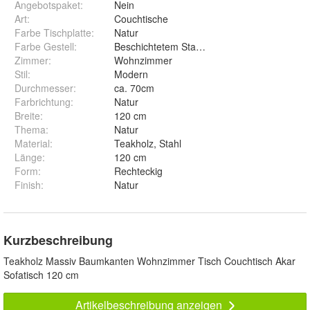
Angebotspaket
:
Nein
Art
:
Couchtische
Farbe Tischplatte
:
Natur
Farbe Gestell
:
Beschichtetem Stahl Schwarz
Zimmer
:
Wohnzimmer
Stil
:
Modern
Durchmesser
:
ca. 70cm
Farbrichtung
:
Natur
Breite
:
120 cm
Thema
:
Natur
Material
:
Teakholz, Stahl
Länge
:
120 cm
Form
:
Rechteckig
Finish
:
Natur
Kurzbeschreibung
Teakholz Massiv Baumkanten Wohnzimmer Tisch Couchtisch Akar
Sofatisch 120 cm
Artikelbeschreibung anzeigen