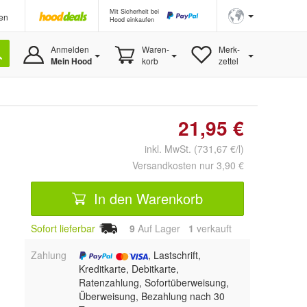
Mit Sicherheit bei
en
Hood einkaufen
Anmelden
Waren-
Merk-
Mein Hood
korb
zettel
21,95 €
inkl. MwSt. (731,67 €/l)
Versandkosten nur 3,90 €
In den Warenkorb
Sofort lieferbar
9
Auf Lager
1
 verkauft
Zahlung
, Lastschrift,
Kreditkarte, Debitkarte,
Ratenzahlung, Sofortüberweisung,
Überweisung, Bezahlung nach 30