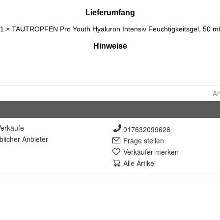
Ar
erkäufe
017632099626
lich
er Anbieter
Frage stellen
Verkäufer merken
Alle Artikel