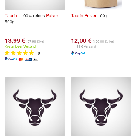
Taurin
- 100% reines
Pulver
Taurin
Pulver
100 g
500g
13,99 €
12,00 €
(27,98 €/kg)
(120,00 € / kg)
Kostenloser Versand
+ 4,99 € Versand
8