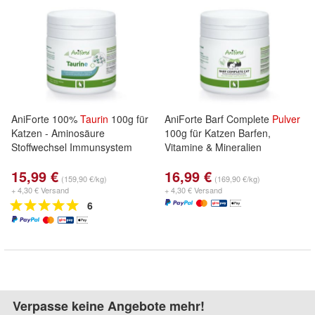
AniForte 100%
Taurin
100g für
AniForte Barf Complete
Pulver
Katzen - Aminosäure
100g für Katzen Barfen,
Stoffwechsel Immunsystem
Vitamine & Mineralien
15,99 €
16,99 €
(159,90 €/kg)
(169,90 €/kg)
+ 4,30 € Versand
+ 4,30 € Versand
6
Verpasse keine Angebote mehr!