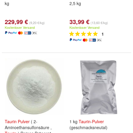
kg
2,5 kg
229,99 €
33,99 €
(9,20 €/kg)
(13,60 €/kg)
Kostenloser Versand
Kostenloser Versand
1
Taurin
Pulver
( 2-
1 kg
Taurin
-
Pulver
Aminoethansulfonsäure ,
(geschmacksneutal)