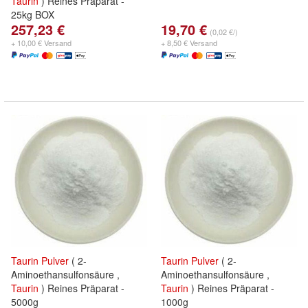
Taurin
) Reines Präparat -
25kg BOX
257,23 €
19,70 €
(0,02 €/)
+ 10,00 € Versand
+ 8,50 € Versand
Taurin
Pulver
( 2-
Taurin
Pulver
( 2-
Aminoethansulfonsäure ,
Aminoethansulfonsäure ,
Taurin
) Reines Präparat -
Taurin
) Reines Präparat -
5000g
1000g