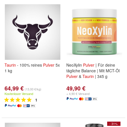
Taurin
- 100% reines
Pulver
5x
NeoXylin
Pulver
| Für deine
1 kg
tägliche Balance | Mit MCT-Öl
Pulver
&
Taurin
| 345 g
64,99 €
49,90 €
(13,00 €/kg)
Kostenloser Versand
+ 4,90 € Versand
1
- 31%