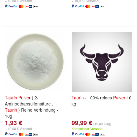
+ 10,00 € Versand
+ 10,00 € Versand
Taurin
Pulver
( 2-
Taurin
- 100% reines
Pulver
10
Aminoethansulfonsäure ,
kg
Taurin
) Reine Verbindung -
10g
1,93 €
99,99 €
(10,00 €/kg)
+ 10,00 € Versand
Kostenloser Versand