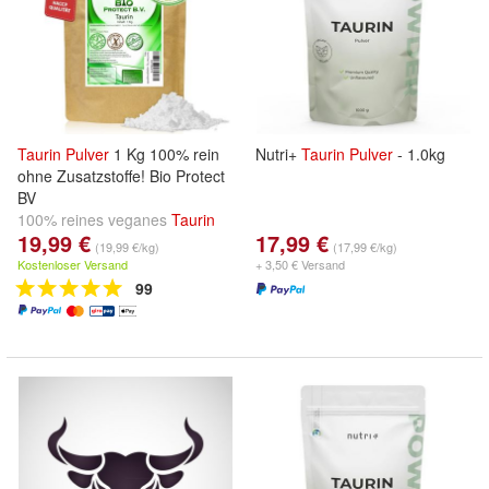
Taurin
Pulver
1 Kg 100% rein
Nutri+
Taurin
Pulver
- 1.0kg
ohne Zusatzstoffe! Bio Protect
BV
100% reines veganes
Taurin
19,99 €
17,99 €
ohne Zusätze zum Toppreis
(19,99 €/kg)
(17,99 €/kg)
Kostenloser Versand
+ 3,50 € Versand
99