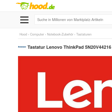
Hood
›
Computer
›
Notebook-Zubehör
›
Tastaturen
Tastatur Lenovo ThinkPad 5N20V44216 