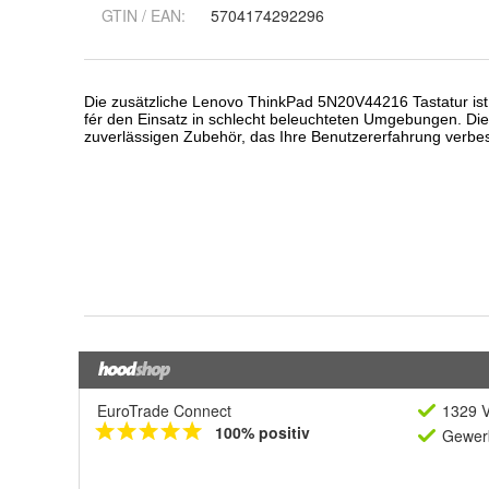
GTIN / EAN:
5704174292296
EuroTrade Connect
1329 V
100% positiv
Gewerb