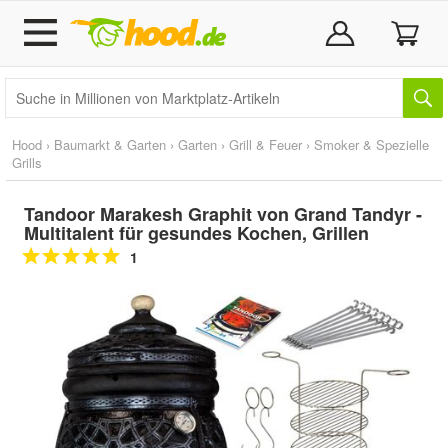
Hood
›
Baumarkt & Garten
›
Garten
›
Grill & Feuer
›
Smoker & Spezielle
Grills
Tandoor Marakesh Graphit von Grand Tandyr -
Multitalent für gesundes Kochen, Grillen
1