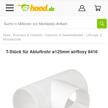
Hood
›
Business & Industrie
›
Industrie- & Gewerbebedarf
›
Lüftungs- &
Klimatechnik
T-Stück für Abluftrohr ø125mm airRoxy 8416