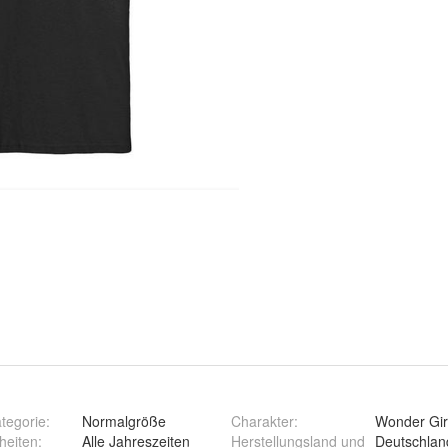
tegorie
:
Normalgröße
Charakter
:
Wonder Gir
heiten
:
Alle Jahreszeiten
Herstellungsland und
Deutschlan