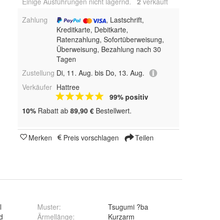
Einige Ausführungen nicht lagernd.
2
 verkauft
Zahlung
, Lastschrift,
Kreditkarte, Debitkarte,
Ratenzahlung, Sofortüberweisung,
Überweisung, Bezahlung nach 30
Tagen
Zustellung
Di, 11. Aug. bis Do, 13. Aug.
Verkäufer
Hattree
99% positiv
10%
Rabatt ab
89,90 €
Bestellwert.
Merken
Preis vorschlagen
Teilen
l
Muster
:
Tsugumi ?ba
d
Ärmellänge
:
Kurzarm