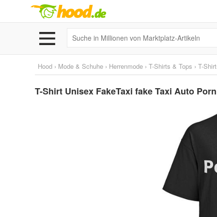
Hood
›
Mode & Schuhe
›
Herrenmode
›
T-Shirts & Tops
›
T-Shir
T-Shirt Unisex FakeTaxi fake Taxi Auto Po