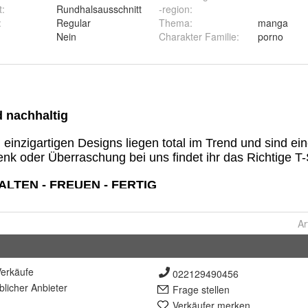
t
:
Rundhalsausschnitt
-region
:
:
Regular
Thema
:
manga
Nein
Charakter Familie
:
porno
Ar
erkäufe
022129490456
lich
er Anbieter
Frage stellen
Verkäufer merken