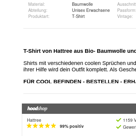
Material
:
Baumwolle
Ausschnit
Abteilung
:
Unisex Erwachsene
Passform
Produktart
:
T-Shirt
Vintage
:
Hattree
1159 V
99% positiv
Gewerb