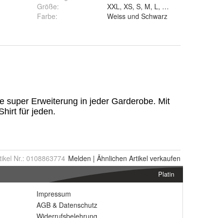
Größe
:
XXL, XS, S, M, L, XL und 3XL
Farbe
:
Weiss und Schwarz
tikel Nr.:
0108863774
Melden
|
Ähnlichen
Artikel verkaufen
Platin
Impressum
AGB
&
Datenschutz
Widerrufsbelehrung