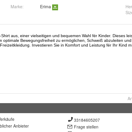
Marke:
Erima
Her
Siz
Ar
erkäufe
33184605207
lich
er Anbieter
Frage stellen