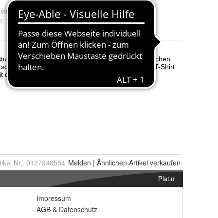
steller Nr.:
3132105
e
:
XXL, XL, 12, M, S, 13.0, 11, 9.33 und 7.0
tikel Nr.:
0127946554
Melden
|
Ähnlichen
Artikel verkaufen
Platin
Impressum
AGB
&
Datenschutz