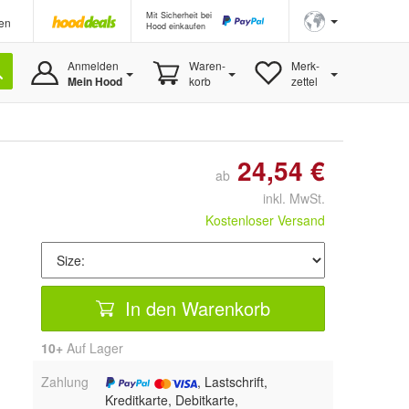
Mit Sicherheit bei
en
Hood einkaufen
Anmelden
Waren-
Merk-
Mein Hood
korb
zettel
24,54 €
ab
inkl. MwSt.
Kostenloser Versand
In den Warenkorb
10+
Auf Lager
Zahlung
, Lastschrift,
Kreditkarte, Debitkarte,