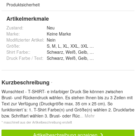
Produktsicherheit
Artikelmerkmale
Zustand:
Neu
Marke:
Keine Marke
Modifizierter Artikel
:
Nein
Größe
:
S, M, L, XL, XXL, 3XL und 4XL
Shirt Farbe:
:
Schwarz, Weiß, Gelb, Rot, Grau und Blau
Druck Farbe / Text
:
Schwarz, Weiß, Gelb, Pink, Orange und Blau
Kurzbeschreibung
*
Wunschtext - T-SHIRT- e infarbiger Druck Sie können zwischen
Brust- und Rückendruck wählen. Es stehen Ihnen bis zu 3 Zeilen mit
Text zur Verfügung (Druckgröße max. 35 cm x 25 cm). So
funktioniert´s: 1. T-Shirt Farbe(n) und Größe(n) wählen 2. Druckfarbe
bzw. Schriftart wählen 3. Brust- oder Rüc
... Mehr
* maschinell aus der Artikelbeschreibung erstellt
Artikelbeschreibung anzeigen