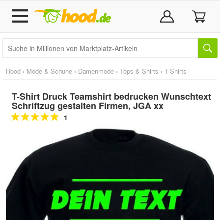
Hood
›
Mode & Schuhe
›
Damenmode
›
Tops & Shirts
›
T-Shirts
T-Shirt Druck Teamshirt bedrucken Wunschtext
Schriftzug gestalten Firmen, JGA xx
1