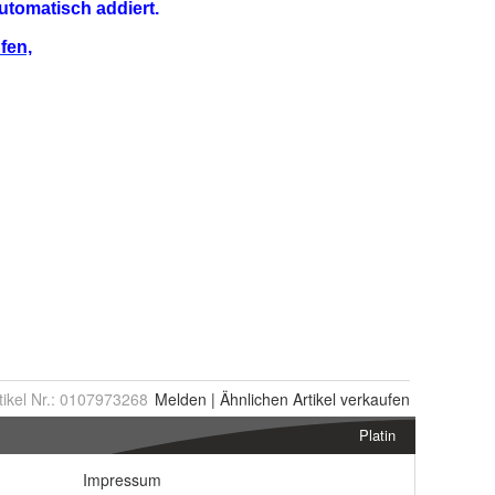
tikel Nr.:
0107973268
Melden
|
Ähnlichen
Artikel verkaufen
Platin
Impressum