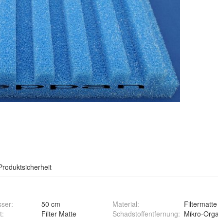
Produktsicherheit
ser
:
50 cm
Material
:
Filtermatte
t
:
Filter Matte
Schadstoffentfernung
:
Mikro-Org