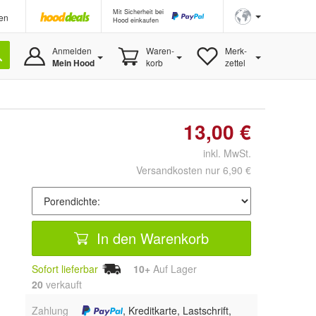
Mit Sicherheit bei
en
Hood einkaufen
Anmelden
Waren-
Merk-
Mein Hood
korb
zettel
13,00 €
inkl. MwSt.
Versandkosten nur 6,90 €
In den Warenkorb
Sofort lieferbar
10+
Auf Lager
20
 verkauft
Zahlung
, Kreditkarte, Lastschrift,