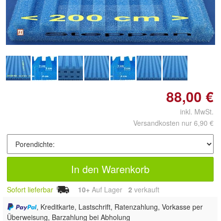
Doppelt antippen zum
vergrößern
88,00 €
inkl. MwSt.
Versandkosten nur 6,90 €
In den Warenkorb
Sofort lieferbar
10+
Auf Lager
2
 verkauft
, Kreditkarte, Lastschrift, Ratenzahlung, Vorkasse per
Überweisung, Barzahlung bei Abholung