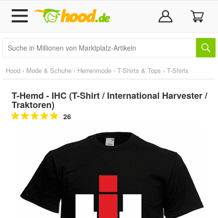
Hood
›
Mode & Schuhe
›
Herrenmode
›
T-Shirts & Tops
›
T-Shirts
T-Hemd - IHC (T-Shirt / International Harvester /
Traktoren)
26