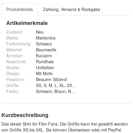
Produktdetails
Zahlung, Versand & Rückgabe
Artikelmerkmale
Zustand:
Neu
Marke:
Markenlos
Farbrichtung
:
Schwarz
Material
:
Baumwolle
Ärmelart
:
Kurzarm
Ausschnitt
:
Rundhals
Muster
:
Unifarben
Design
:
Mit Motiv
Passform
:
Bequem Sitzend
Größe
:
XS, S, M, L, XL, 2XL, 3XL, 4XL und 5XL
Farbe:
:
Schwarz, Braun, Navy und Grün
Kurzbeschreibung
*
Das ideale Shirt für Film-Fans. Die Größe kann frei gewählt werden
von Größe XS bis 5XL. Sie können Überweisen oder mit PayPal