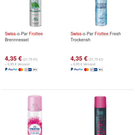
Swiss
-o-Par
Frottee
Swiss
-o-Par
Frottee
Fresh
Brennnessel
Trockensh
4,35 €
4,35 €
(21,75 €/l)
(21,75 €/l)
+ 6,95 € Versand
+ 6,95 € Versand