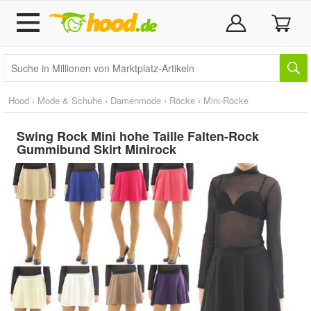
Hood
›
Mode & Schuhe
›
Damenmode
›
Röcke
›
Mini-Röcke
Swing Rock Mini hohe Taille Falten-Rock
Gummibund Skirt Minirock