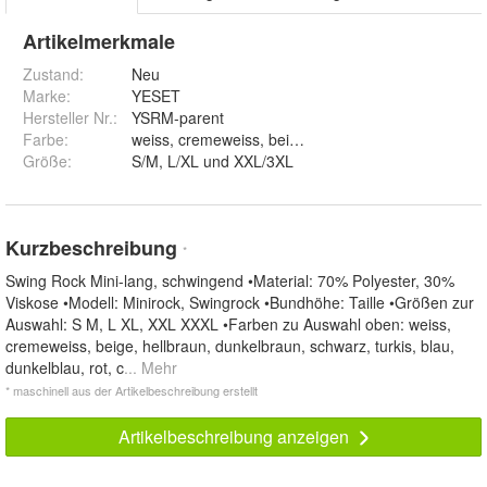
Artikelmerkmale
Zustand:
Neu
Marke:
YESET
Hersteller Nr.:
YSRM-parent
Farbe
:
Größe
:
S/M, L/XL und XXL/3XL
Kurzbeschreibung
*
Swing Rock Mini-lang, schwingend •Material: 70% Polyester, 30%
Viskose •Modell: Minirock, Swingrock •Bundhöhe: Taille •Größen zur
Auswahl: S M, L XL, XXL XXXL •Farben zu Auswahl oben: weiss,
cremeweiss, beige, hellbraun, dunkelbraun, schwarz, turkis, blau,
dunkelblau, rot, c
... Mehr
* maschinell aus der Artikelbeschreibung erstellt
Artikelbeschreibung anzeigen