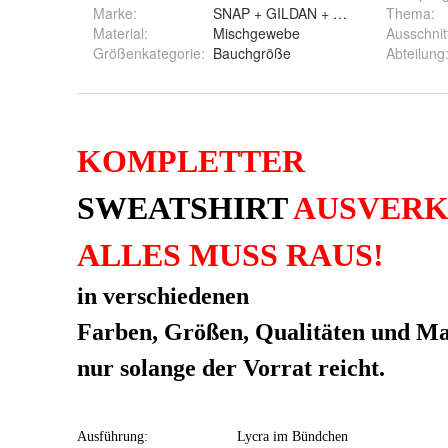
Marke:
SNAP + GILDAN + FRUIT OF THE 
Thema
:
Material
:
Mischgewebe
Ausschnit
Größenkategorie
:
Bauchgröße
Abteilung