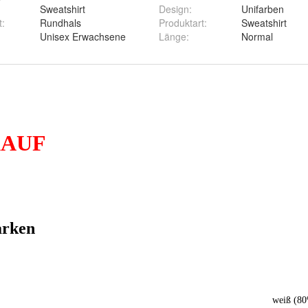
LOOM
Sweatshirt
Design
:
Unifarben
t
:
Rundhals
Produktart
:
Sweatshirt
:
Unisex Erwachsene
Länge
:
Normal