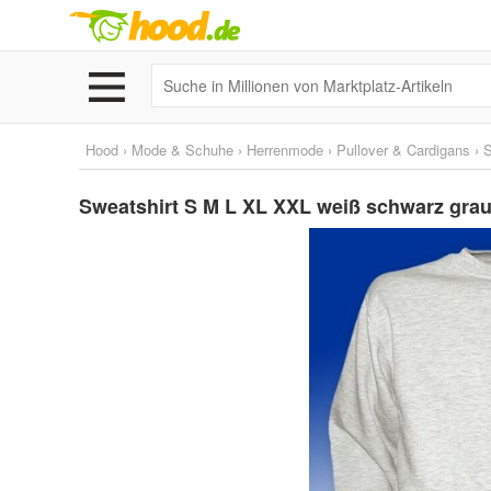
Hood
›
Mode & Schuhe
›
Herrenmode
›
Pullover & Cardigans
›
S
Sweatshirt S M L XL XXL weiß schwarz grau 