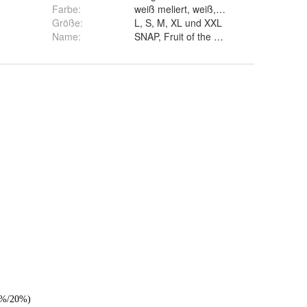
Farbe
:
Größe
:
L, S, M, XL und XXL
Name
:
SNAP, Fruit of the Loom und GILDAN