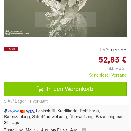
Doppelt antippen zum
vergrößern
- 56%
UVP:
119,95 €
52,85 €
inkl. MwSt.
Kostenloser Versand
In den Warenkorb
5
Auf Lager
1
 verkauft
, Lastschrift, Kreditkarte, Debitkarte,
Ratenzahlung, Sofortüberweisung, Überweisung, Bezahlung nach
30 Tagen
Zustellung:
Mo, 17. Aug. bis Fr, 21. Aug.