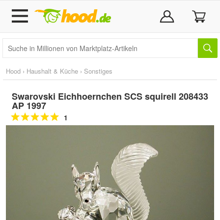
Hood
›
Haushalt & Küche
›
Sonstiges
Swarovski Eichhoernchen SCS squirell 208433
AP 1997
1