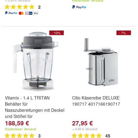
+ 5,90 € Versand
Kostenloser Versand
2
- 10%
- 7%
Vitamix - 1.4 L TRITAN
Cilio Käsereibe DELUXE
Behälter für
190717 4017166190717
Nasszubereitungen mit Deckel
und Stößel für
188,59 €
27,95 €
Kostenloser Versand
+ 4,95 € Versand
3
45