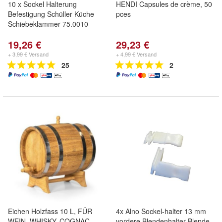
10 x Sockel Halterung
HENDI Capsules de crème, 50
Befestigung Schüller Küche
pces
Schiebeklammer 75.0010
19,26 €
29,23 €
+ 3,99 € Versand
+ 4,99 € Versand
25
2
Eichen Holzfass 10 L, FÜR
4x Alno Sockel-halter 13 mm
WEIN, WHISKY, COGNAC,
vordere Blendenhalter Blende