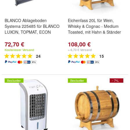
BLANCO Ablageboden
Eichenfass 20L für Wein,
Systema 225485 für BLANCO
Whisky & Cognac - Medium
LUXON, TOPMAT, ECON
Toasted, mit Hahn & Ständer
72,70 €
108,00 €
Kostenloser Versand
+ 6,70 € Versand
24
15
Bestseller
Bestseller
- 7%