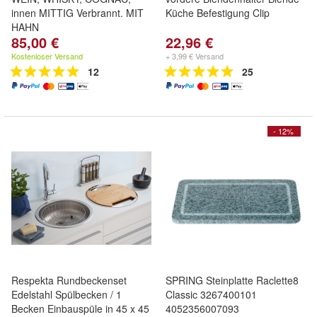
innen MITTIG Verbrannt. MIT
Küche Befestigung Clip
HAHN
85,00 €
22,96 €
Kostenloser Versand
+ 3,99 € Versand
12
25
- 12%
Respekta Rundbeckenset
SPRING Steinplatte Raclette8
Edelstahl Spülbecken / 1
Classic 3267400101
Becken Einbauspüle in 45 x 45
4052356007093