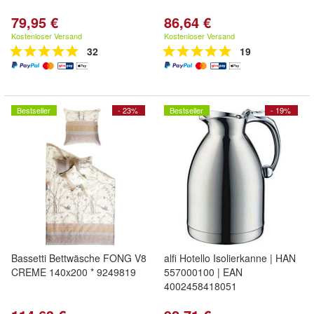
79,95 €
86,64 €
Kostenloser Versand
Kostenloser Versand
32
19
Bestseller
- 23%
Bestseller
- 19%
Bassetti Bettwäsche FONG V8
alfi Hotello Isolierkanne | HAN
CREME 140x200 * 9249819
557000100 | EAN
4002458418051