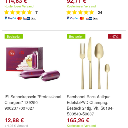
114,63 €
92,71 €
Kostenloser Versand
Kostenloser Versand
7
24
Bestseller
Bestseller
- 47%
ISI Sahnekapseln "Professional
Sambonet Rock Antique
Chargers" 139250
Edelst./PVD Champag.
9002377007027
Besteck 24tlg. Vh. S0184-
S00549-S0037
12,88 €
165,26 €
+ 4,95 € Versand
Kostenloser Versand