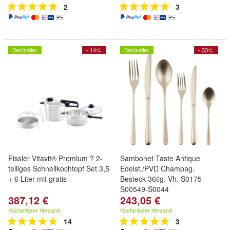
2
3
Bestseller
- 14%
Bestseller
- 33%
Fissler Vitavit® Premium ? 2-
Sambonet Taste Antique
teiliges Schnellkochtopf Set 3,5
Edelst./PVD Champag.
+ 6 Liter mit gratis
Besteck 36tlg. Vh. S0175-
S00549-S0044
387,12 €
243,05 €
Kostenloser Versand
Kostenloser Versand
14
3