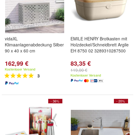
vidaXL
EMILE HENRY Brotkasten mit
Klimaanlagenabdeckung Silber
Holzdeckel/Schneidbrett Argile
90 x 40 x 60 cm
EH 8750 02 3289310287500
162,99 €
83,35 €
Kostenloser Versand
119,00 €
3
Kostenloser Versand
- 36%
- 20%