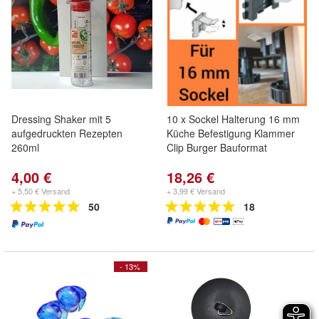
Dressing Shaker mit 5
10 x Sockel Halterung 16 mm
aufgedruckten Rezepten
Küche Befestigung Klammer
260ml
Clip Burger Bauformat
4,00 €
18,26 €
+ 5,50 € Versand
+ 3,99 € Versand
50
18
- 13%