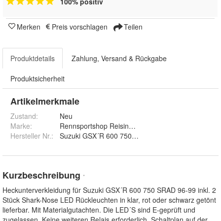
100% positiv
Merken
Preis vorschlagen
Teilen
Produktdetails
Zahlung, Versand & Rückgabe
Produktsicherheit
Artikelmerkmale
Zustand:
Neu
Marke:
Rennsportshop Reisinger
Hersteller Nr.:
Suzuki GSX´R 600 750 SRAD 96-99
Kurzbeschreibung
*
Heckunterverkleidung für Suzuki GSX´R 600 750 SRAD 96-99 inkl. 2
Stück Shark-Nose LED Rückleuchten in klar, rot oder schwarz getönt
lieferbar. Mit Materialgutachten. Die LED´S sind E-geprüft und
zugelassen. Keine weiteren Relais erforderlich. Schaltplan auf der