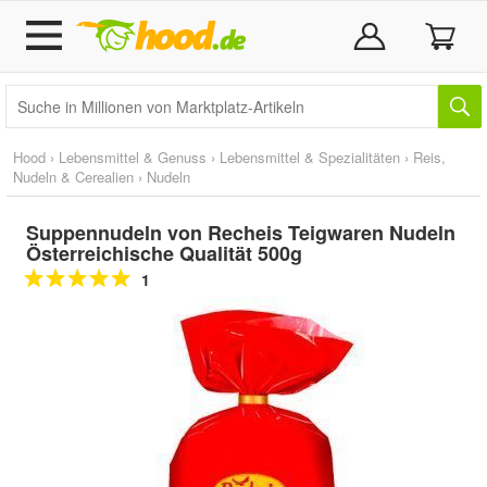
Hood
›
Lebensmittel & Genuss
›
Lebensmittel & Spezialitäten
›
Reis,
Nudeln & Cerealien
›
Nudeln
Suppennudeln von Recheis Teigwaren Nudeln
Österreichische Qualität 500g
1