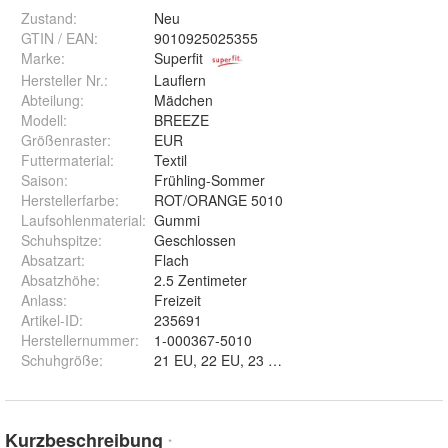
Zustand:
Neu
GTIN / EAN:
9010925025355
Marke:
Superfit
Hersteller Nr.:
Lauflern
Abteilung
:
Mädchen
Modell
:
BREEZE
Größenraster
:
EUR
Futtermaterial
:
Textil
Saison
:
Frühling-Sommer
Herstellerfarbe
:
ROT/ORANGE 5010
Laufsohlenmaterial
:
Gummi
Schuhspitze
:
Geschlossen
Absatzart
:
Flach
Absatzhöhe
:
2.5 Zentimeter
Anlass
:
Freizeit
Artikel-ID
:
235691
Herstellernummer
:
1-000367-5010
Schuhgröße
:
Kurzbeschreibung
*