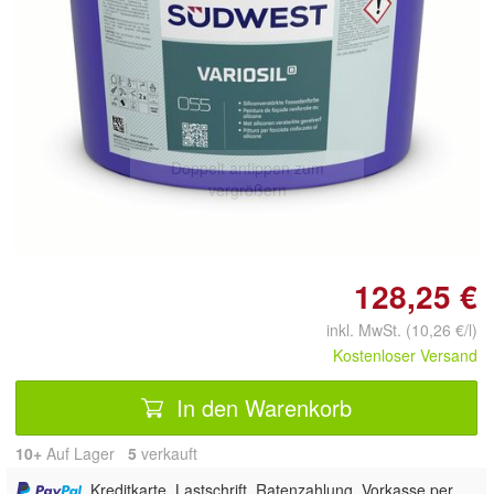
Doppelt antippen zum
vergrößern
128,25 €
inkl. MwSt. (10,26 €/l)
Kostenloser Versand
In den Warenkorb
10+
Auf Lager
5
 verkauft
, Kreditkarte, Lastschrift, Ratenzahlung, Vorkasse per