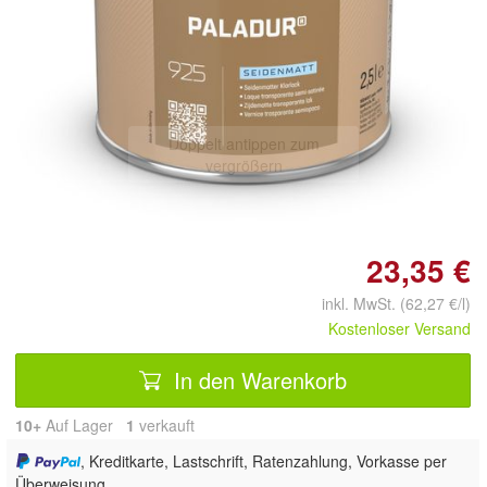
Doppelt antippen zum
vergrößern
23,35 €
inkl. MwSt. (62,27 €/l)
Kostenloser Versand
In den Warenkorb
10+
Auf Lager
1
 verkauft
, Kreditkarte, Lastschrift, Ratenzahlung, Vorkasse per
Überweisung