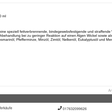
Ar
erkäufe
017632099626