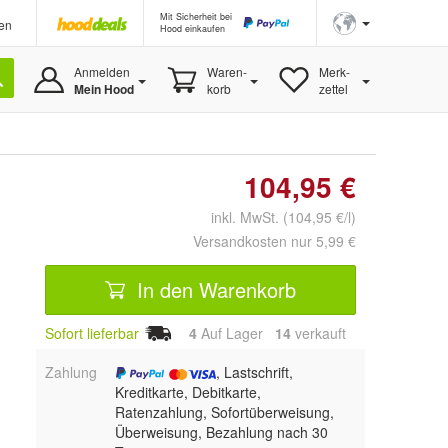
Mit Sicherheit bei
en
Hood einkaufen
Anmelden
Waren-
Merk-
Mein Hood
korb
zettel
104,95 €
inkl. MwSt. (104,95 €/l)
Versandkosten nur 5,99 €
In den Warenkorb
Sofort lieferbar
4
Auf Lager
14
 verkauft
Zahlung
, Lastschrift,
Kreditkarte, Debitkarte,
Ratenzahlung, Sofortüberweisung,
Überweisung, Bezahlung nach 30