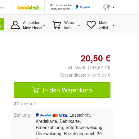
Mit Sicherheit bei
en
Hood einkaufen
Anmelden
Waren-
Merk-
Mein Hood
korb
zettel
20,50 €
inkl. MwSt. (136,67 €/l)
Versandkosten nur 5,99 €
In den Warenkorb
37
 verkauft
Zahlung
, Lastschrift,
Kreditkarte, Debitkarte,
Ratenzahlung, Sofortüberweisung,
Überweisung, Bezahlung nach 30