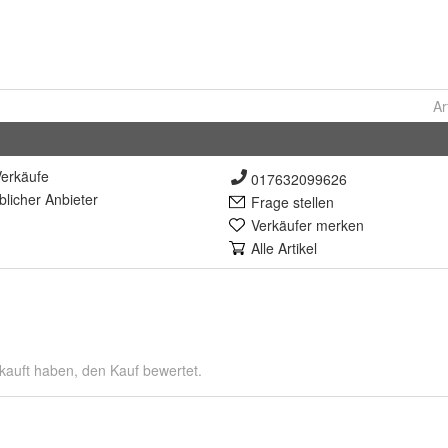
Ar
erkäufe
017632099626
lich
er Anbieter
Frage stellen
Verkäufer merken
Alle Artikel
kauft haben, den Kauf bewertet.