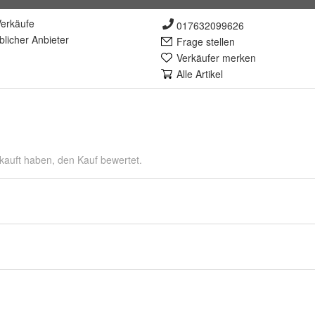
erkäufe
017632099626
lich
er Anbieter
Frage stellen
Verkäufer merken
Alle Artikel
kauft haben, den Kauf bewertet.