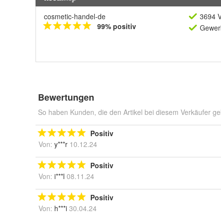
cosmetic-handel-de
3694 V
99% positiv
Gewerb
Bewertungen
So haben Kunden, die den Artikel bei diesem Verkäufer ge
Positiv
Von:
y***r
10.12.24
Positiv
Von:
i***l
08.11.24
Positiv
Von:
h***i
30.04.24