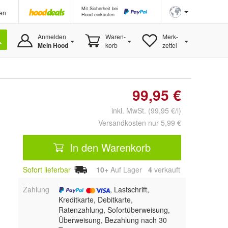
Mit Sicherheit bei
en
Hood einkaufen
Anmelden
Waren-
Merk-
Mein Hood
korb
zettel
99,95 €
inkl. MwSt. (99,95 €/l)
Versandkosten nur 5,99 €
In den Warenkorb
Sofort lieferbar
10+
Auf Lager
4
 verkauft
Zahlung
, Lastschrift,
Kreditkarte, Debitkarte,
Ratenzahlung, Sofortüberweisung,
Überweisung, Bezahlung nach 30