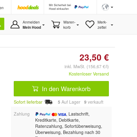
Mit Sicherheit bei
en
Hood einkaufen
Anmelden
Waren-
Merk-
Mein Hood
korb
zettel
23,50 €
inkl. MwSt. (156,67 €/l)
Kostenloser Versand
In den Warenkorb
Sofort lieferbar
5
Auf Lager
9
 verkauft
Zahlung
, Lastschrift,
Kreditkarte, Debitkarte,
Ratenzahlung, Sofortüberweisung,
Überweisung, Bezahlung nach 30