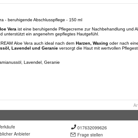
Ar
erkäufe
017632099626
lich
er Anbieter
Frage stellen