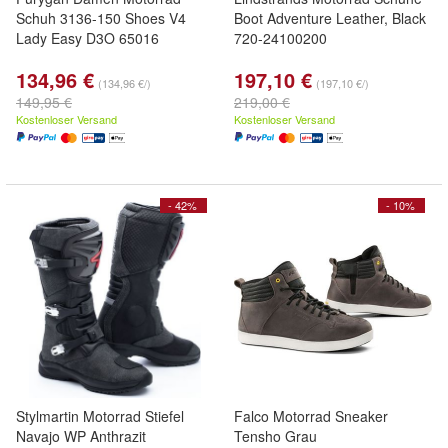
Schuh 3136-150 Shoes V4
Boot Adventure Leather, Black
Lady Easy D3O 65016
720-24100200
134,96 €
197,10 €
(134,96 €/)
(197,10 €/)
149,95 €
219,00 €
Kostenloser Versand
Kostenloser Versand
- 42%
- 10%
Stylmartin Motorrad Stiefel
Falco Motorrad Sneaker
Navajo WP Anthrazit
Tensho Grau