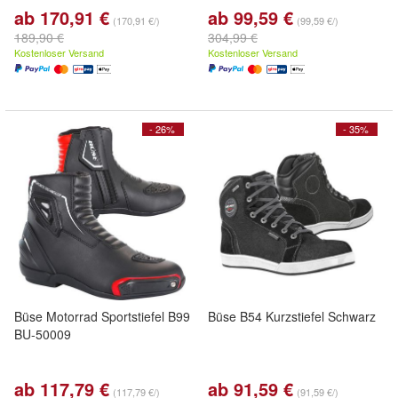
ab 170,91 €
ab 99,59 €
(170,91 €/)
(99,59 €/)
189,90 €
304,99 €
Kostenloser Versand
Kostenloser Versand
- 26%
- 35%
Büse Motorrad Sportstiefel B99
Büse B54 Kurzstiefel Schwarz
BU-50009
ab 117,79 €
ab 91,59 €
(117,79 €/)
(91,59 €/)