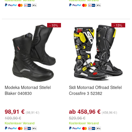
- 10%
- 13%
Modeka Motorrad Stiefel
Sidi Motorrad Offroad Stiefel
Blaker 040830
Crossfire 3 52382
98,91 €
ab 458,96 €
(98,91 €/)
(458,96 €/)
109,90 €
529,96 €
Kostenloser Versand
Kostenloser Versand