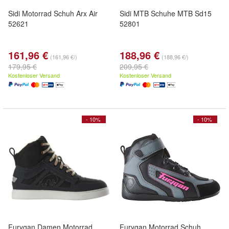
Sidi Motorrad Schuh Arx Air
Sidi MTB Schuhe MTB Sd15
52621
52801
161,96 €
188,96 €
(161,96 €/)
(188,96 €/)
179,95 €
209,95 €
Kostenloser Versand
Kostenloser Versand
- 10%
- 10%
Furygan Damen Motorrad
Furygan Motorrad Schuh