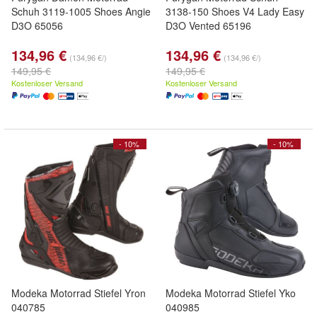
Schuh 3119-1005 Shoes Angie
3138-150 Shoes V4 Lady Easy
D3O 65056
D3O Vented 65196
134,96 €
134,96 €
(134,96 €/)
(134,96 €/)
149,95 €
149,95 €
Kostenloser Versand
Kostenloser Versand
- 10%
- 10%
Modeka Motorrad Stiefel Yron
Modeka Motorrad Stiefel Yko
040785
040985