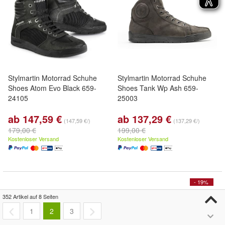
Stylmartin Motorrad Schuhe
Stylmartin Motorrad Schuhe
Shoes Atom Evo Black 659-
Shoes Tank Wp Ash 659-
24105
25003
ab 147,59 €
ab 137,29 €
(147,59 €/)
(137,29 €/)
179,00 €
199,00 €
Kostenloser Versand
Kostenloser Versand
- 19%
352 Artikel auf 8 Seiten
1
2
3