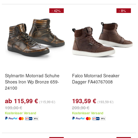
- 42%
- 8%
Stylmartin Motorrad Schuhe
Falco Motorrad Sneaker
Shoes Iron Wp Bronze 659-
Dagger FA40767008
24100
ab 115,99 €
193,59 €
(115,99 €/)
(193,59 €/)
199,00 €
209,90 €
Kostenloser Versand
Kostenloser Versand