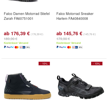
Falco Damen Motorrad Stiefel
Falco Motorrad Sneaker
Zarah FA60751001
Harlem FA40840008
ab 176,39 €
ab 145,76 €
(176,39 €/)
(145,76 €/)
189,90 €
179,90 €
Kostenloser Versand
Kostenloser Versand
- 10%
- 10%