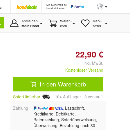
Mit Sicherheit bei
en
Hood einkaufen
Anmelden
Waren-
Merk-
Mein Hood
korb
zettel
22,90 €
inkl. MwSt.
Kostenloser Versand
In den Warenkorb
Sofort lieferbar
10+
Auf Lager
3
 verkauft
Zahlung
, Lastschrift,
Kreditkarte, Debitkarte,
Ratenzahlung, Sofortüberweisung,
Überweisung, Bezahlung nach 30