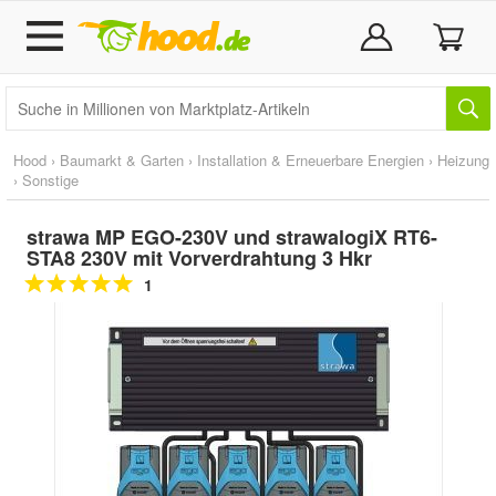
Hood
›
Baumarkt & Garten
›
Installation & Erneuerbare Energien
›
Heizung
›
Sonstige
strawa MP EGO-230V und strawalogiX RT6-
STA8 230V mit Vorverdrahtung 3 Hkr
1