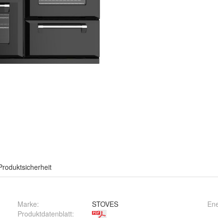
Produktsicherheit
Marke:
STOVES
Ene
Produktdatenblatt
: