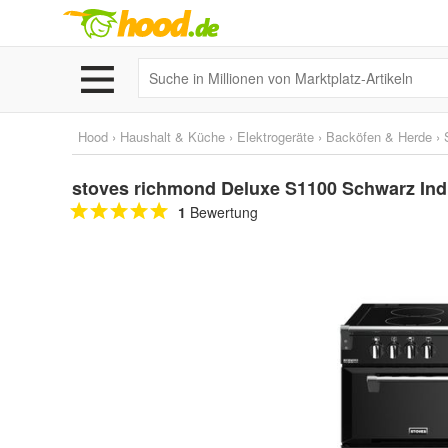
Hood
›
Haushalt & Küche
›
Elektrogeräte
›
Backöfen & Herde
›
stoves richmond Deluxe S1100 Schwarz Ind
1
Bewertung