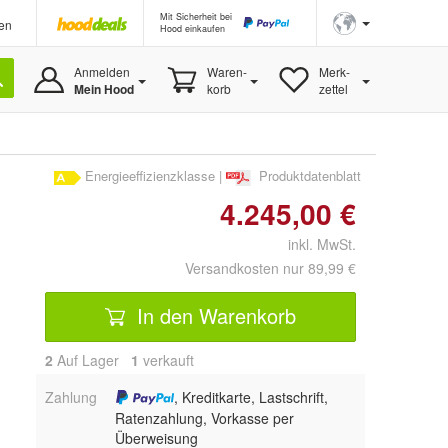
Mit Sicherheit bei
en
Hood einkaufen
Anmelden
Waren-
Merk-
Mein Hood
korb
zettel
Energieeffizienzklasse
|
Produktdatenblatt
4.245,00 €
inkl. MwSt.
Versandkosten nur 89,99 €
In den Warenkorb
2
Auf Lager
1
 verkauft
Zahlung
, Kreditkarte, Lastschrift,
Ratenzahlung, Vorkasse per
Überweisung