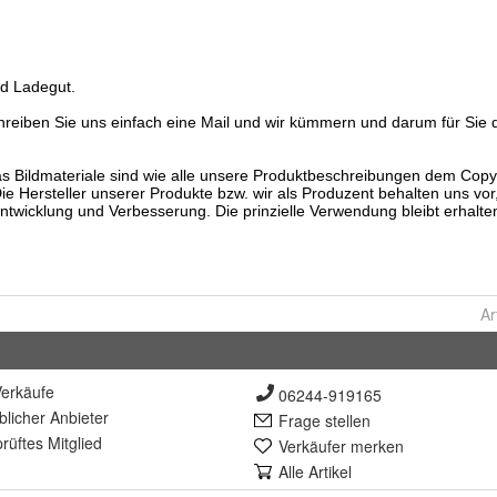
Ar
erkäufe
06244-919165
lich
er Anbieter
Frage stellen
rüft
es Mitglied
Verkäufer merken
Alle Artikel