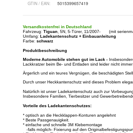
GTIN / EAN:
5015399657419