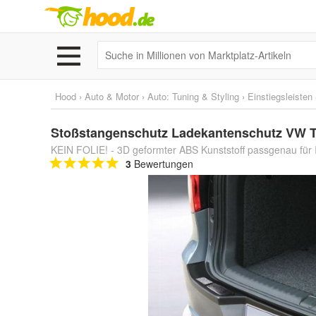
Hood
›
Auto & Motor
›
Auto: Tuning & Styling
›
Einstiegsleiste
Stoßstangenschutz Ladekantenschutz VW T
KEIN FOLIE! - 3D geformter ABS Kunststoff passgenau für I
3
Bewertungen