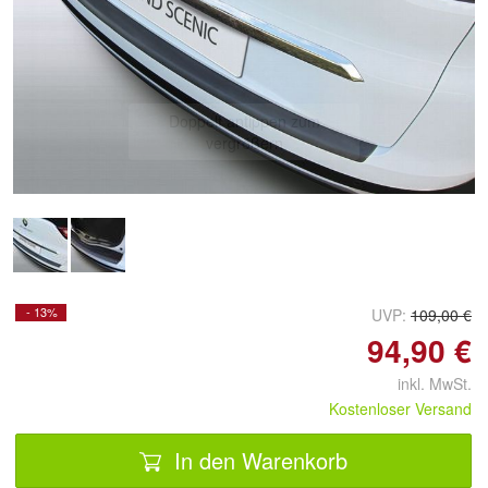
Doppelt antippen zum
vergrößern
- 13%
UVP:
109,00 €
94,90 €
inkl. MwSt.
Kostenloser Versand
In den Warenkorb