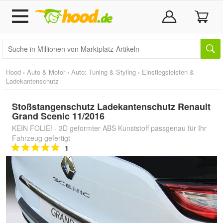
Hood
›
Auto & Motor
›
Auto: Tuning & Styling
›
Einstiegsleisten &
Ladekantenschutz
Stoßstangenschutz Ladekantenschutz Renault
Grand Scenic 11/2016
KEIN FOLIE! - 3D geformter ABS Kunststoff passgenau für Ihr
Fahrzeug gefertigt
1