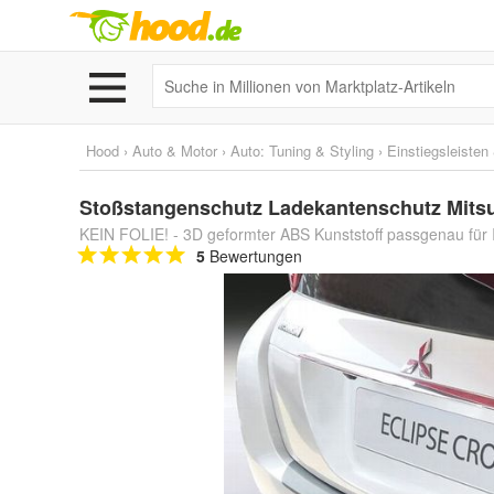
Hood
›
Auto & Motor
›
Auto: Tuning & Styling
›
Einstiegsleiste
Stoßstangenschutz Ladekantenschutz Mitsub
KEIN FOLIE! - 3D geformter ABS Kunststoff passgenau für I
5
Bewertungen