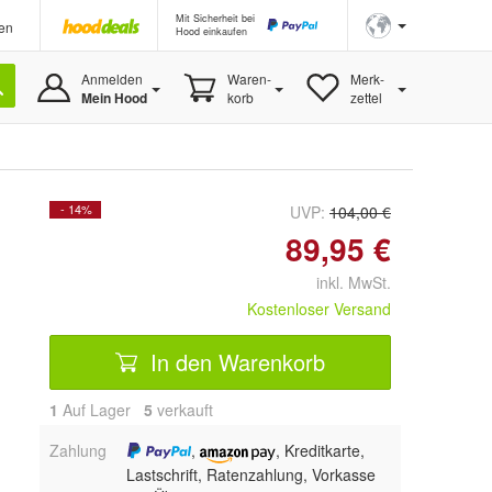
Mit Sicherheit bei
en
Hood einkaufen
Anmelden
Waren-
Merk-
Mein Hood
korb
zettel
- 14%
UVP:
104,00 €
89,95 €
inkl. MwSt.
Kostenloser Versand
In den Warenkorb
1
Auf Lager
5
 verkauft
Zahlung
,
, Kreditkarte,
Lastschrift, Ratenzahlung, Vorkasse