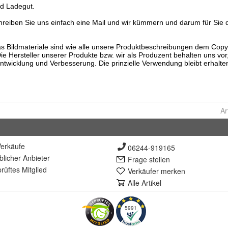
Ar
erkäufe
06244-919165
lich
er Anbieter
Frage stellen
rüft
es Mitglied
Verkäufer merken
Alle Artikel
5991