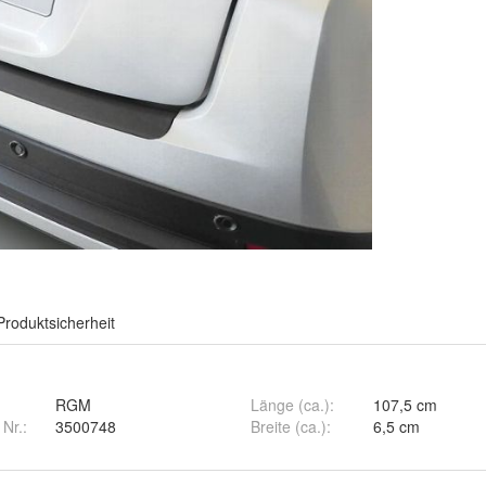
Produktsicherheit
RGM
Länge (ca.)
:
107,5 cm
 Nr.:
3500748
Breite (ca.)
:
6,5 cm