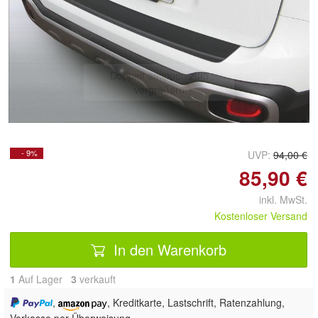
Doppelt antippen zum
vergrößern
- 9%
UVP:
94,00 €
85,90 €
inkl. MwSt.
Kostenloser Versand
In den Warenkorb
1
Auf Lager
3
 verkauft
,
, Kreditkarte, Lastschrift, Ratenzahlung,
Vorkasse per Überweisung