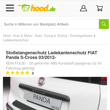
Hood
›
Auto & Motor
›
Auto: Tuning & Styling
›
Einstiegsleisten &
Ladekantenschutz
Stoßstangenschutz Ladekantenschutz FIAT
Panda S-Cross 03/2012-
KEIN FOLIE! - 3D geformter ABS Kunststoff passgenau für Ihr
Fahrzeug gefertigt
2