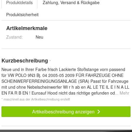
Produktdetails
Zahlung, Versand & Rückgabe
Produktsicherheit
Artikelmerkmale
Zustand:
Neu
Kurzbeschreibung
*
Neue und in Ihrer Farbe frisch Lackierte Stoßstange vorn passend
für VW POLO 9N3 Bj. 04 2005-05 2009 FÜR FAHRZEUGE OHNE
SCHEINWERFERREINIGUNGSANLAGE (SRA) Passt für Fahrzeuge
mit und ohne Nebelscheinwerfer Wi r h ab en AL LE TE IL E I N A LL
EN FA R B EN ! Euroauf Hood nicht das richtige gefunden od
... Mehr
* maschinell aus der Artikelbeschreibung erstellt
Artikelbeschreibung anzeigen