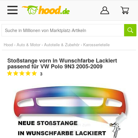
Hood
›
Auto & Motor
›
Autoteile & Zubehör
›
Karosserieteile
Stoßstange vorn in Wunschfarbe Lackiert
passend für VW Polo 9N3 2005-2009
3
Doppelt antippen zum
vergrößern