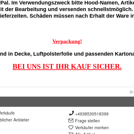
Ar
erkäufe
+4938530518399
lich
er Anbieter
Frage stellen
Verkäufer merken