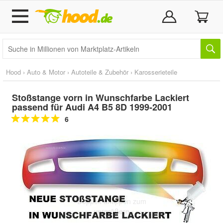
Hood
›
Auto & Motor
›
Autoteile & Zubehör
›
Karosserieteile
Stoßstange vorn in Wunschfarbe Lackiert
passend für Audi A4 B5 8D 1999-2001
6
Doppelt antippen zum
vergrößern