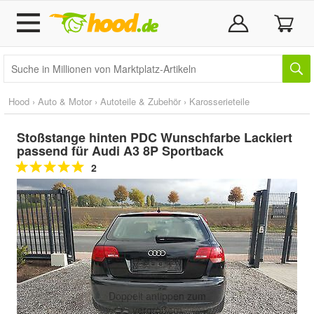
Hood
›
Auto & Motor
›
Autoteile & Zubehör
›
Karosserieteile
Stoßstange hinten PDC Wunschfarbe Lackiert
passend für Audi A3 8P Sportback
2
Doppelt antippen zum
vergrößern