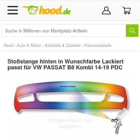
Hood
›
Auto & Motor
›
Autoteile & Zubehör
›
Karosserieteile
Stoßstange hinten in Wunschfarbe Lackiert
passt für VW PASSAT B8 Kombi 14-19 PDC
Doppelt antippen zum
vergrößern