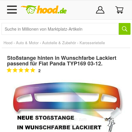
Hood
›
Auto & Motor
›
Autoteile & Zubehör
›
Karosserieteile
Stoßstange hinten in Wunschfarbe Lackiert
passend für Fiat Panda TYP169 03-12.
2
Doppelt antippen zum
vergrößern