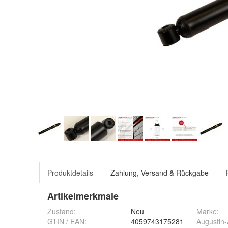
Produktdetails
Zahlung, Versand & Rückgabe
Artikelmerkmale
Zustand:
Neu
Marke:
GTIN / EAN:
4059743175281
Augustin