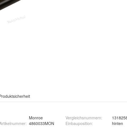
Produktsicherheit
Monroe
Vergleichsnummern
:
131825
-Artikelnummer
:
4860033MON
Einbauposition
:
hinten