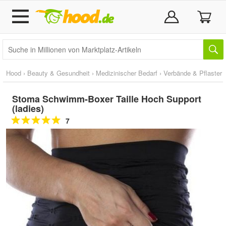
Hood
›
Beauty & Gesundheit
›
Medizinischer Bedarf
›
Verbände & Pflaster
Stoma Schwimm-Boxer Taille Hoch Support
(ladies)
7