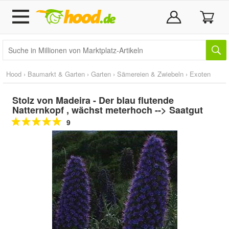
Hood
›
Baumarkt & Garten
›
Garten
›
Sämereien & Zwiebeln
›
Exoten
Stolz von Madeira - Der blau flutende
Natternkopf , wächst meterhoch --> Saatgut
9