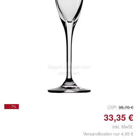
Doppelt antippen zum
vergrößern
- 7%
UVP:
35,70 €
33,35 €
inkl. MwSt.
Versandkosten nur 4,95 €