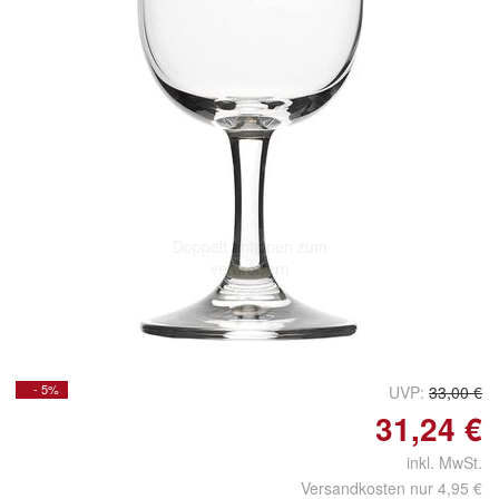
Doppelt antippen zum
vergrößern
- 5%
UVP:
33,00 €
31,24 €
inkl. MwSt.
Versandkosten nur 4,95 €