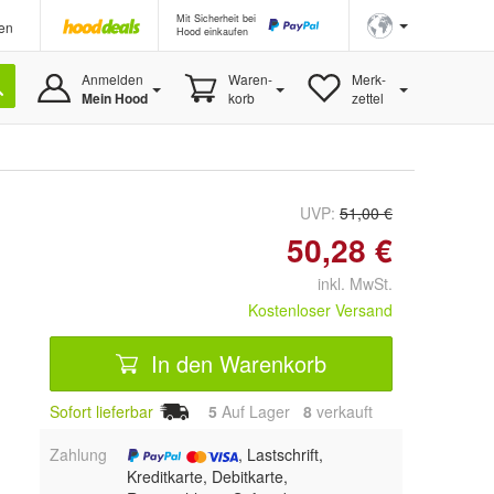
Mit Sicherheit bei
en
Hood einkaufen
Anmelden
Waren-
Merk-
Mein Hood
korb
zettel
UVP:
51,00 €
50,28 €
inkl. MwSt.
Kostenloser Versand
In den Warenkorb
Sofort lieferbar
5
Auf Lager
8
 verkauft
Zahlung
, Lastschrift,
Kreditkarte, Debitkarte,