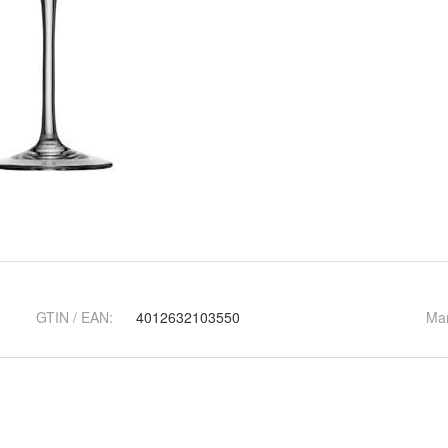
GTIN / EAN:
4012632103550
Ma