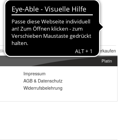
tikel Nr.:
0106136395
Melden
|
Ähnlichen
Artikel verkaufen
Platin
Impressum
AGB
&
Datenschutz
Widerrufsbelehrung