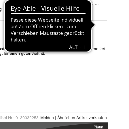
Größe
:
41, 43, 44, 46 und 47
g
tikel Nr.:
0130032253
Melden
|
Ähnlichen
Artikel verkaufen
Platin