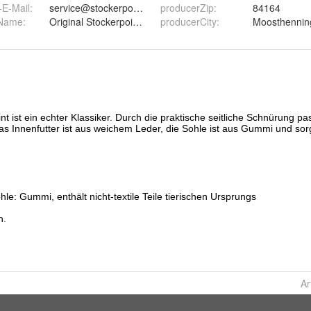
-E-Mail
:
service@stockerpoint.de
producerZip
:
84164
rName
:
Original Stockerpoint GmbH
producerCity
:
Moosthennin
Ar