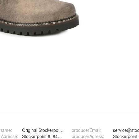
ername
:
Original Stockerpoint GmbH
producerEmail
:
service@stoc
r-Adresse
:
Stockerpoint 6, 84164 München, DE
producerAdress
:
Stockerpoint