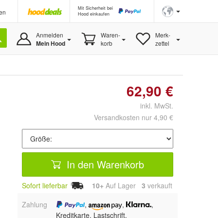
Mit Sicherheit bei
en
Hood einkaufen
Anmelden
Waren-
Merk-
Mein Hood
korb
zettel
62,90 €
inkl. MwSt.
Versandkosten nur 4,90 €
In den Warenkorb
Sofort lieferbar
10+
Auf Lager
3
 verkauft
Zahlung
,
,
,
Kreditkarte, Lastschrift,