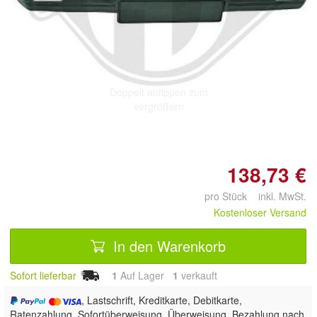
Doppelt antippen zum
vergrößern
138,73 €
pro Stück inkl. MwSt.
Kostenloser Versand
In den Warenkorb
Sofort lieferbar
1
Auf Lager
1
 verkauft
, Lastschrift, Kreditkarte, Debitkarte,
Ratenzahlung, Sofortüberweisung, Überweisung, Bezahlung nach