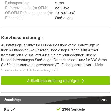
Einbauposition
:
vorne
Referenznummer(n) OEM
:
2211052
OE/OEM Referenznummer(n)
:
191807103C
Produktart
:
Stoßfänger
Kurzbeschreibung
*
Ausstattungsvariante: GTI Einbauposition: vorne Fahrzeugteile
finden Entdecken Sie unseren Hood-Shop Fragen zum Artikel
Kontaktieren Sie uns jetzt Alles für Ihre Zufriedenheit Unsere
Kundenbewertungen Stoßfänger Diederichs 2211052 für VW Vorne
Stoßfänger Ausstattungsvariante: GTI Einbauposition: vor
... Mehr
* maschinell aus der Artikelbeschreibung erstellt
Artikelbeschreibung anzeigen
Platin
Kfz-LM
2364 Verkäufe