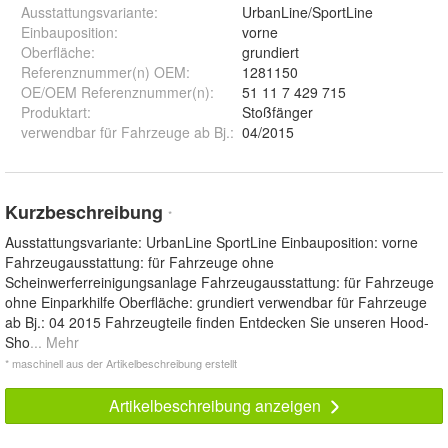
Ausstattungsvariante
:
UrbanLine/SportLine
Einbauposition
:
vorne
Oberfläche
:
grundiert
Referenznummer(n) OEM
:
1281150
OE/OEM Referenznummer(n)
:
51 11 7 429 715
Produktart
:
Stoßfänger
verwendbar für Fahrzeuge ab Bj.
:
04/2015
Kurzbeschreibung
*
Ausstattungsvariante: UrbanLine SportLine Einbauposition: vorne
Fahrzeugausstattung: für Fahrzeuge ohne
Scheinwerferreinigungsanlage Fahrzeugausstattung: für Fahrzeuge
ohne Einparkhilfe Oberfläche: grundiert verwendbar für Fahrzeuge
ab Bj.: 04 2015 Fahrzeugteile finden Entdecken Sie unseren Hood-
Sho
... Mehr
* maschinell aus der Artikelbeschreibung erstellt
Artikelbeschreibung anzeigen