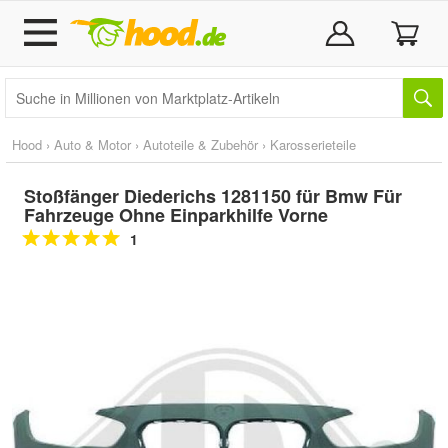
Hood
›
Auto & Motor
›
Autoteile & Zubehör
›
Karosserieteile
Stoßfänger Diederichs 1281150 für Bmw Für
Fahrzeuge Ohne Einparkhilfe Vorne
1